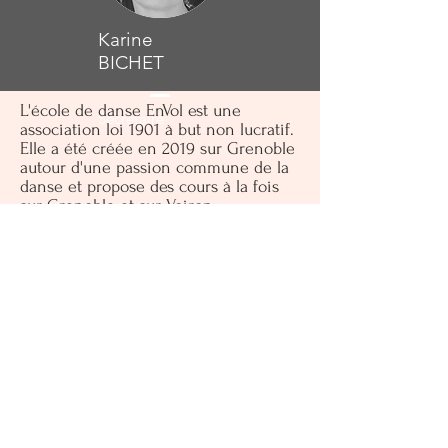
Karine
BICHET
L'école de danse EnVol est une
Secrétaire
association loi 1901 à but non lucratif.
Elle a été créée en 2019 sur Grenoble
autour d'une passion commune de la
danse et propose des cours à la fois
sur Grenoble et sur Voiron.
Association EnVol
asso.envoldanse@outlook.com
Association loi 1901 à but non
lucratif exonérée des impôts
commerciaux
Déclaration en préfecture.
Association n° W381024373° -